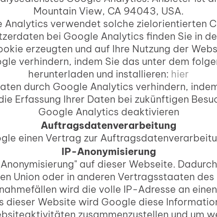
Mountain View, CA 94043, USA.
 Analytics verwendet solche zielorientierten C
erdaten bei Google Analytics finden Sie in d
Cookie erzeugten und auf Ihre Nutzung der Web
gle verhindern, indem Sie das unter dem folg
herunterladen und installieren:
hier
Daten durch Google Analytics verhindern, indem 
e Erfassung Ihrer Daten bei zukünftigen Besu
Google Analytics deaktivieren
Auftragsdatenverarbeitung
gle einen Vertrag zur Auftragsdatenverarbeit
IP-Anonymisierung
P-Anonymisierung" auf dieser Webseite. Dadurc
hen Union oder in anderen Vertragsstaaten d
snahmefällen wird die volle IP-Adresse an eine
rs dieser Website wird Google diese Informati
bsiteaktivitäten zusammenzustellen und um we