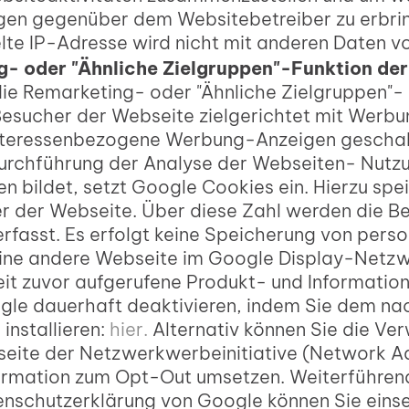
ngen gegenüber dem Websitebetreiber zu erbri
lte IP-Adresse wird nicht mit anderen Daten
- oder "Ähnliche Zielgruppen"-Funktion der
e Remarketing- oder "Ähnliche Zielgruppen"- F
 Besucher der Webseite zielgerichtet mit Werb
 interessenbezogene Werbung-Anzeigen geschal
rchführung der Analyse der Webseiten- Nutzung
bildet, setzt Google Cookies ein. Hierzu speic
er der Webseite. Über diese Zahl werden die B
erfasst. Es erfolgt keine Speicherung von per
eine andere Webseite im Google Display-Netz
eit zuvor aufgerufene Produkt- und Information
e dauerhaft deaktivieren, indem Sie dem nac
installieren:
hier.
Alternativ können Sie die Ve
seite der Netzwerkwerbeinitiative (Network Adv
formation zum Opt-Out umsetzen. Weiterführen
enschutzerklärung von Google können Sie eins